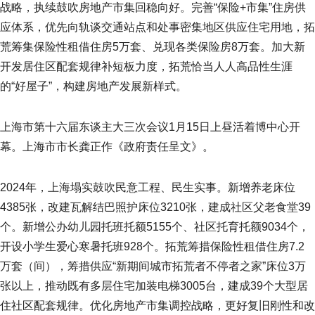
战略，执续鼓吹房地产市集回稳向好。完善“保险+市集”住房供
应体系，优先向轨谈交通站点和处事密集地区供应住宅用地，拓
荒筹集保险性租借住房5万套、兑现各类保险房8万套。加大新
开发居住区配套规律补短板力度，拓荒恰当人人高品性生涯
的“好屋子”，构建房地产发展新样式。
上海市第十六届东谈主大三次会议1月15日上昼活着博中心开
幕。上海市市长龚正作《政府责任呈文》。
2024年，上海塌实鼓吹民意工程、民生实事。新增养老床位
4385张，改建瓦解结巴照护床位3210张，建成社区父老食堂39
个。新增公办幼儿园托班托额5155个、社区托育托额9034个，
开设小学生爱心寒暑托班928个。拓荒筹措保险性租借住房7.2
万套（间），筹措供应“新期间城市拓荒者不停者之家”床位3万
张以上，推动既有多层住宅加装电梯3005台，建成39个大型居
住社区配套规律。优化房地产市集调控战略，更好复旧刚性和改