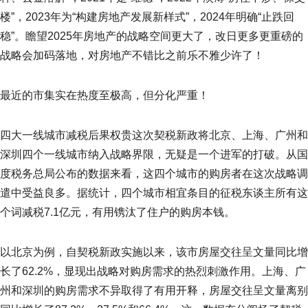
楼”，2023年为“构建房地产发展新样式”，2024年明确“止跌回
稳”。瞻望2025年房地产的战略空间更大了，改日更多更重磅的
战略会加码落地，对房地产不错比之前乐不雅少许了！
最近的市集实在热度至极高，但分化严重！
四大一线城市减税后果权贵这次契税新政将北京、上海、广州和
深圳四个一线城市纳入战略界限，无疑是一个进军的打破。从国
度税务总局公布的数据来看，这四个城市的购房者在这次战略调
遣中受益良多。据统计，四个城市相宜条目的征税东谈主所有这
个词减税7.1亿元，有用镌汰了住户的购房本钱。
以北京为例，自契税新政实施以来，该市房屋交往呈文量同比增
长了62.2%，显现出战略对购房需求的热烈刺激作用。上海、广
州和深圳的购房需求不异取得了有用开释，房屋交往呈文量离别