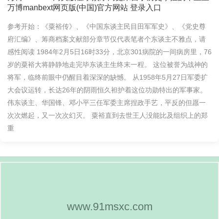
万博manbext网页版(中国)官方网站 登录入口
参考开始：《粟裕传》、《中国东谈主民目田军军史》、《党史尊
府汇编》、筹商档案文献部分章节仅代表笔者个东谈主不雅点，请
感性阅读 1984年2月5日16时33分，北京301病院的一间病房里，76
岁的粟裕大将静静地走完毕东谈主生终末一程。 这位被誉为战神的
将军，临终前眼中仍醒目着深深的缺憾。 从1958年5月27日军委扩
大会议运转，长达26年的阴雨恒久袒护着这位功勋特出的军事家。
伟东谈主、华国锋、邓小平三任军委主席捏政手艺，平反的但愿一
次次燃起，又一次次幻灭。 粟裕直到去世王人没能比及组织上的郑
重
www.91msxc.com