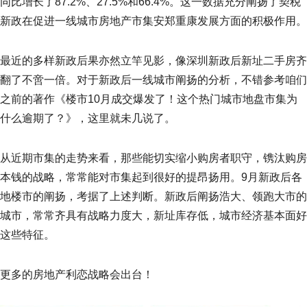
同比增长了87.2%、27.5%和66.4%。这一数据充分阐扬了契税
新政在促进一线城市房地产市集安郑重康发展方面的积极作用。
最近的多样新政后果亦然立竿见影，像深圳新政后新址二手房齐
翻了不啻一倍。对于新政后一线城市阐扬的分析，不错参考咱们
之前的著作《楼市10月成交爆发了！这个热门城市地盘市集为
什么逾期了？》，这里就未几说了。
从近期市集的走势来看，那些能切实缩小购房者职守，镌汰购房
本钱的战略，常常能对市集起到很好的提昂扬用。9月新政后各
地楼市的阐扬，考据了上述判断。新政后阐扬浩大、领跑大市的
城市，常常齐具有战略力度大，新址库存低，城市经济基本面好
这些特征。
更多的房地产利恋战略会出台！