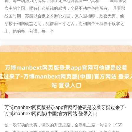
择、每一场势力的博弈，都在无声地诉说着一个真相 —— 成年东说
念主的全国，哪有什么单纯的感悟，全是不动声色的所有。 且看那
战国时期，苏秦以合纵之术游说六国，佩六国相印，欣喜无穷。他
穿梭于列国朝堂之间，凭借着三寸之舌，将列国帝王辱弄于股掌之
上。他的每一句话、每一个
万博manbext网页版登录app官网可他硬是咬着牙挺过来了-
万博manbext网页版(中国)官方网站 登录入口
独一没军功的大将，谭政的升迁之路，全靠毛主席一句话？ 1955