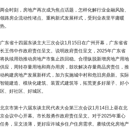
两会时刻，房地产再次成为焦点话题，怎样化解行业金融风险、
领路房企流动性堵点、重构新式发展样式，受到业表里平庸暖
热。
广东省十四届东谈主大三次会议1月15日在广州开幕，广东省省
长王伟中作政府责任呈文。说明政府责任呈文，2025年广东省
将执续用劲推动房地产市集止跌回稳。合理纵脱新增房地产用地
供应，周转存量用地和商办用房，鼓吹解决存量商品房责任，推
动构建房地产发展新样式，加力实施城中村和危旧房鼎新。实际
智能建造、模块化建筑、装置式建筑等，拓荒更多好屋子、好小
区、好社区、好城区。
北京市第十六届东谈主民代表大会第三次会议1月14日上昼在北
京会议中心开幕。市长殷勇作政府责任呈文。对于2025年重心
任务，呈文淡薄，更好应许城乡住户住房需求。赓续优化房地产