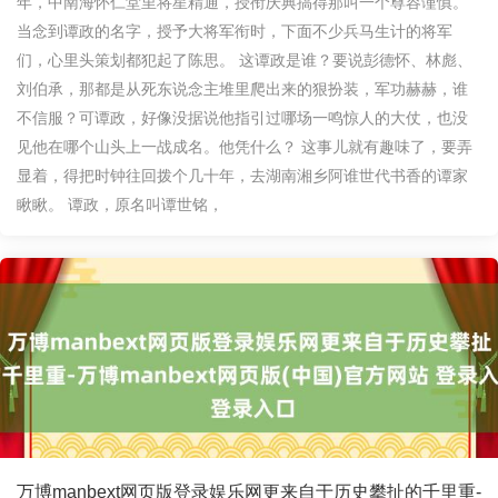
年，中南海怀仁堂里将星精通，授衔庆典搞得那叫一个尊容谨慎。
当念到谭政的名字，授予大将军衔时，下面不少兵马生计的将军
们，心里头策划都犯起了陈思。 这谭政是谁？要说彭德怀、林彪、
刘伯承，那都是从死东说念主堆里爬出来的狠扮装，军功赫赫，谁
不信服？可谭政，好像没据说他指引过哪场一鸣惊人的大仗，也没
见他在哪个山头上一战成名。他凭什么？ 这事儿就有趣味了，要弄
显着，得把时钟往回拨个几十年，去湖南湘乡阿谁世代书香的谭家
瞅瞅。 谭政，原名叫谭世铭，
万博manbext网页版登录娱乐网更来自于历史攀扯的千里重-