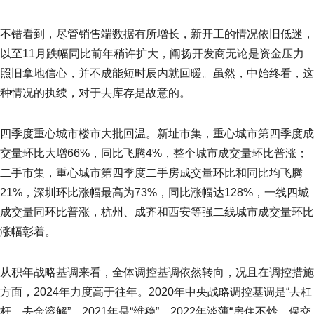
不错看到，尽管销售端数据有所增长，新开工的情况依旧低迷，
以至11月跌幅同比前年稍许扩大，阐扬开发商无论是资金压力
照旧拿地信心，并不成能短时辰内就回暖。虽然，中始终看，这
种情况的执续，对于去库存是故意的。
四季度重心城市楼市大批回温。新址市集，重心城市第四季度成
交量环比大增66%，同比飞腾4%，整个城市成交量环比普涨；
二手市集，重心城市第四季度二手房成交量环比和同比均飞腾
21%，深圳环比涨幅最高为73%，同比涨幅达128%，一线四城
成交量同环比普涨，杭州、成齐和西安等强二线城市成交量环比
涨幅彰着。
从积年战略基调来看，全体调控基调依然转向，况且在调控措施
方面，2024年力度高于往年。2020年中央战略调控基调是“去杠
杆、去金溶解”，2021年是“维稳”，2022年淡薄“房住不炒、保交