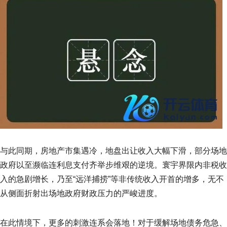
与此同期，房地产市集遇冷，地盘出让收入大幅下滑，部分场地
政府以至濒临连利息支付齐举步维艰的逆境。寰宇界限内非税收
入的急剧增长，乃至“远洋捕捞”等非传统收入开首的增多，无不
从侧面折射出场地政府财政压力的严峻进度。
在此情境下，更多的刺激连系会落地！对于缓解场地债务危急、