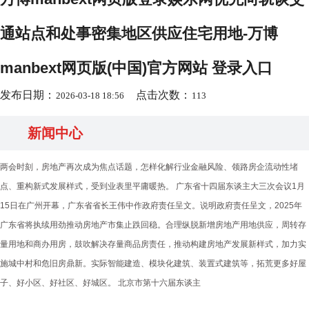
通站点和处事密集地区供应住宅用地-万博
manbext网页版(中国)官方网站 登录入口
发布日期：
点击次数：
2026-03-18 18:56
113
新闻中心
两会时刻，房地产再次成为焦点话题，怎样化解行业金融风险、领路房企流动性堵
点、重构新式发展样式，受到业表里平庸暖热。 广东省十四届东谈主大三次会议1月
15日在广州开幕，广东省省长王伟中作政府责任呈文。说明政府责任呈文，2025年
广东省将执续用劲推动房地产市集止跌回稳。合理纵脱新增房地产用地供应，周转存
量用地和商办用房，鼓吹解决存量商品房责任，推动构建房地产发展新样式，加力实
施城中村和危旧房鼎新。实际智能建造、模块化建筑、装置式建筑等，拓荒更多好屋
子、好小区、好社区、好城区。 北京市第十六届东谈主