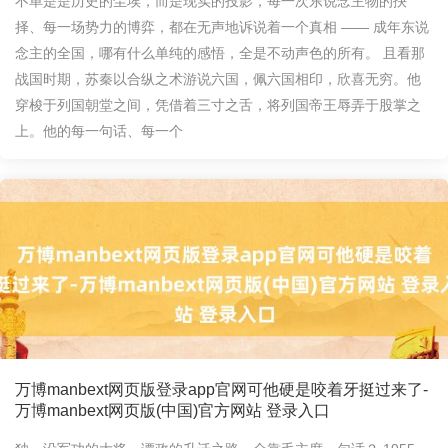
不单是是历史的尘埃，而是现实的投影，每一次东说念主物的抉
择、每一场势力的博弈，都在无声地诉说着一个真相 —— 成年东说
念主的全国，哪有什么单纯的感悟，全是不动声色的所有。 且看那
战国时期，苏秦以合纵之术游说六国，佩六国相印，欣喜无穷。他
穿梭于列国朝堂之间，凭借着三寸之舌，将列国帝王辱弄于股掌之
上。他的每一句话、每一个
万博manbext网页版登录app官网可他硬是咬着牙挺过来了-
万博manbext网页版(中国)官方网站 登录入口