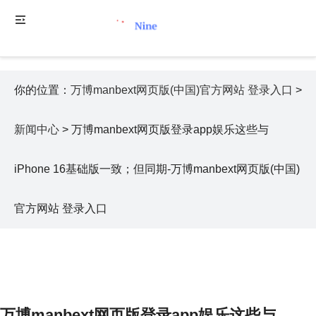
你的位置：
万博manbext网页版(中国)官方网站 登录入口
>
新闻中心
> 万博manbext网页版登录app娱乐这些与
iPhone 16基础版一致；但同期-万博manbext网页版(中国)
官方网站 登录入口
万博manbext网页版登录app娱乐这些与