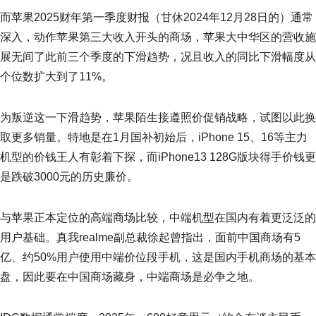
而苹果2025财年第一季度财报（甘休2024年12月28日的）通常
深入，动作苹果第三大收入开头的商场，苹果大中华区的营收施
展无间了此前三个季度的下滑趋势，况且收入的同比下滑幅度从
个位数扩大到了11%。
为叛逆这一下滑趋势，苹果陌生接遵照价促销战略，试图以此换
取更多销量。特地是在1月国补初始后，iPhone 15、16等主力
机型的价钱王人有彰着下探，而iPhone13 128G版块得手价钱更
是跌破3000元的历史廉价。
与苹果正本定位的高端商场比较，中端机型在国内有着更泛泛的
用户基础。真我realme副总裁徐起曾指出，面前中国商场有5
亿、约50%用户使用中端价位段手机，这是国内手机商场的基本
盘，因此要在中国商场藏身，中端商场是必争之地。