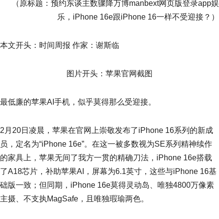
（原标题：预约东谈主数骤降万博manbext网页版登录app娱
乐，iPhone 16e跟iPhone 16一样不受迎接？）
本文开头：时间周报 作家：谢斯临
图片开头：苹果官网截图
最低廉的苹果AI手机，似乎莫得那么受迎接。
2月20日凌晨，苹果在官网上崇敬发布了iPhone 16系列的新成
员，定名为“iPhone 16e”。在这一被多数视为SE系列精神续作
的家具上，苹果无间了我方一贯的精确刀法，iPhone 16e搭载
了A18芯片，补助苹果AI，屏幕为6.1英寸，这些与iPhone 16基
础版一致；但同期，iPhone 16e莫得灵动岛、唯独4800万像素
主摄、不支执MagSafe，且唯独瑕瑜两色。