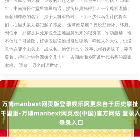
独一没军功的大将，谭政的升迁之路，全靠毛主席一句话？ 1955
年，中南海怀仁堂里将星精通，授衔庆典搞得那叫一个尊容谨慎。
当念到谭政的名字，授予大将军衔时，下面不少兵马生计的将军
们，心里头策划都犯起了陈思。 这谭政是谁？要说彭德怀、林彪、
刘伯承，那都是从死东说念主堆里爬出来的狠扮装，军功赫赫，谁
不信服？可谭政，好像没据说他指引过哪场一鸣惊人的大仗，也没
见他在哪个山头上一战成名。他凭什么？ 这事儿就有趣味了，要弄
显着，得把时钟往回拨个几十年，去湖南湘乡阿谁世代书香的谭家
瞅瞅。 谭政，原名叫谭世铭，