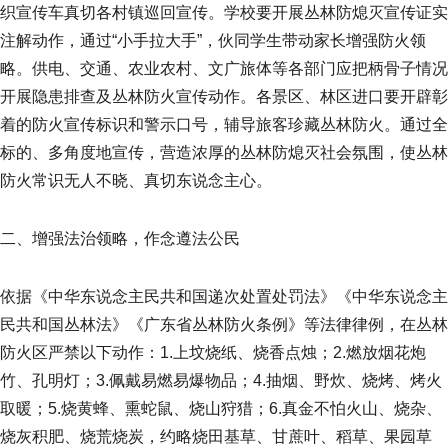
织宣传车真切各村镇巡回宣传。学校要开展丛林防熄灭宣传证实
注解动作，通过“小手拉大手”，伙同学生带动家长增强防火领
略。供电、交通、农业农村、文广旅体等各部门应把柄骨子情况
开展隐患排查及丛林防火宣传动作。各景区、林区进口要开辟彰
着的防火宣传标识和警示口号，辅导旅客珍藏丛林防火。通过全
标的、多角度地宣传，营造浓厚的丛林防熄灭社会氛围，使丛林
防火常识无人不晓、真切东说念主心。
二、增强法治领略，作念遵法公民
依据《中华东说念主民共和国递次处置处罚法》《中华东说念主
民共和国丛林法》《广东省丛林防火条例》等法律律例，在丛林
防火区严禁以下动作：1.上坟烧纸、烧香点烛；2.燃放烟花炮
竹、孔明灯；3.佩戴易燃易爆物品；4.抽烟、野炊、烧烤、烤火
取暖；5.烧黄蜂、熏蛇鼠、烧山狩猎；6.真金不怕火山、烧杂、
烧灰积肥、烧荒烧炭，约略烧田基草、甘蔗叶、稻草、果园草