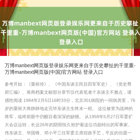
万博manbext网页版登录娱乐网更来自于历史攀扯的千里重-
万博manbext网页版(中国)官方网站 登录入口
参考开始：《粟裕传》、《中国东谈主民目田军军史》、《党史尊
府汇编》、筹商档案文献部分章节仅代表笔者个东谈主不雅点，请
感性阅读 1984年2月5日16时33分，北京301病院的一间病房里，76
岁的粟裕大将静静地走完毕东谈主生终末一程。 这位被誉为战神的
将军，临终前眼中仍醒目着深深的缺憾。 从1958年5月27日军委扩
大会议运转，长达26年的阴雨恒久袒护着这位功勋特出的军事家。
伟东谈主、华国锋、邓小平三任军委主席捏政手艺，平反的但愿一