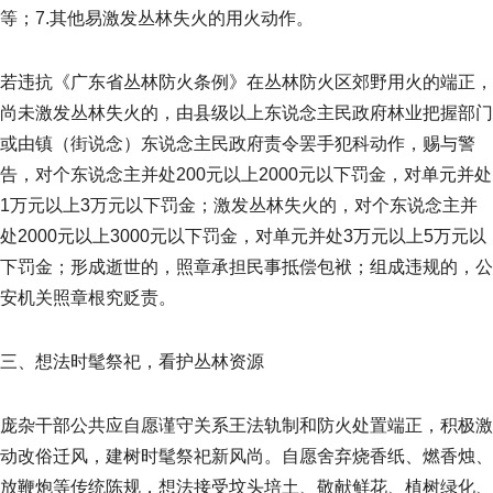
等；7.其他易激发丛林失火的用火动作。
若违抗《广东省丛林防火条例》在丛林防火区郊野用火的端正，
尚未激发丛林失火的，由县级以上东说念主民政府林业把握部门
或由镇（街说念）东说念主民政府责令罢手犯科动作，赐与警
告，对个东说念主并处200元以上2000元以下罚金，对单元并处
1万元以上3万元以下罚金；激发丛林失火的，对个东说念主并
处2000元以上3000元以下罚金，对单元并处3万元以上5万元以
下罚金；形成逝世的，照章承担民事抵偿包袱；组成违规的，公
安机关照章根究贬责。
三、想法时髦祭祀，看护丛林资源
庞杂干部公共应自愿谨守关系王法轨制和防火处置端正，积极激
动改俗迁风，建树时髦祭祀新风尚。自愿舍弃烧香纸、燃香烛、
放鞭炮等传统陈规，想法接受坟头培土、敬献鲜花、植树绿化、