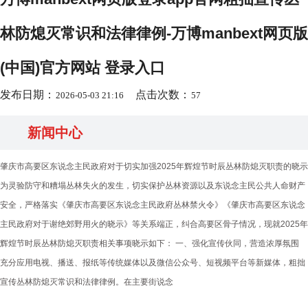
林防熄灭常识和法律律例-万博manbext网页版
(中国)官方网站 登录入口
发布日期：
点击次数：
2026-05-03 21:16
57
新闻中心
肇庆市高要区东说念主民政府对于切实加强2025年辉煌节时辰丛林防熄灭职责的晓示
为灵验防守和糟塌丛林失火的发生，切实保护丛林资源以及东说念主民公共人命财产
安全，严格落实《肇庆市高要区东说念主民政府丛林禁火令》《肇庆市高要区东说念
主民政府对于谢绝郊野用火的晓示》等关系端正，纠合高要区骨子情况，现就2025年
辉煌节时辰丛林防熄灭职责相关事项晓示如下： 一、强化宣传伙同，营造浓厚氛围
充分应用电视、播送、报纸等传统媒体以及微信公众号、短视频平台等新媒体，粗拙
宣传丛林防熄灭常识和法律律例。在主要街说念