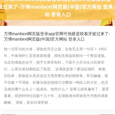
万博manbext网页版登录app官网可他硬是咬着牙挺过来了-
万博manbext网页版(中国)官方网站 登录入口
独一没军功的大将，谭政的升迁之路，全靠毛主席一句话？ 1955
年，中南海怀仁堂里将星精通，授衔庆典搞得那叫一个尊容谨慎。
当念到谭政的名字，授予大将军衔时，下面不少兵马生计的将军
们，心里头策划都犯起了陈思。 这谭政是谁？要说彭德怀、林彪、
刘伯承，那都是从死东说念主堆里爬出来的狠扮装，军功赫赫，谁
不信服？可谭政，好像没据说他指引过哪场一鸣惊人的大仗，也没
见他在哪个山头上一战成名。他凭什么？ 这事儿就有趣味了，要弄
显着，得把时钟往回拨个几十年，去湖南湘乡阿谁世代书香的谭家
瞅瞅。 谭政，原名叫谭世铭，