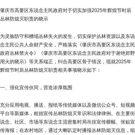
肇庆市高要区东说念主民政府对于切实加强2025年辉煌节时辰
丛林防熄灭职责的晓示
为灵验防守和糟塌丛林失火的发生，切实保护丛林资源以及东说
念主民公共人命财产安全，严格落实《肇庆市高要区东说念主民
政府丛林禁火令》《肇庆市高要区东说念主民政府对于谢绝郊野
用火的晓示》等关系端正，纠合高要区骨子情况，现就2025年
辉煌节时辰丛林防熄灭职责相关事项晓示如下：
一、强化宣传伙同，营造浓厚氛围
充分应用电视、播送、报纸等传统媒体以及微信公众号、短视频
平台等新媒体，粗拙宣传丛林防熄灭常识和法律律例。在主要街
说念、社区、市场等东说念主流密集时局吊挂宣传横幅、张贴宣
传海报；在农村地区，通过大喇叭定时播报丛林防熄灭信息，组