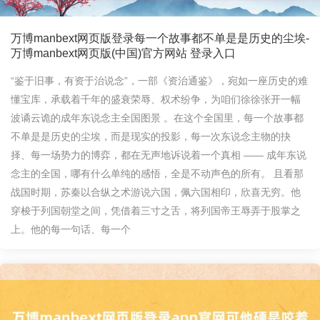
万博manbext网页版登录每一个故事都不单是是历史的尘埃-
万博manbext网页版(中国)官方网站 登录入口
“鉴于旧事，有资于治说念”，一部《资治通鉴》，宛如一座历史的难
懂宝库，承载着千年的盛衰荣辱、权术纷争，为咱们徐徐张开一幅
波谲云诡的成年东说念主全国图景 。在这个全国里，每一个故事都
不单是是历史的尘埃，而是现实的投影，每一次东说念主物的抉
择、每一场势力的博弈，都在无声地诉说着一个真相 —— 成年东说
念主的全国，哪有什么单纯的感悟，全是不动声色的所有。 且看那
战国时期，苏秦以合纵之术游说六国，佩六国相印，欣喜无穷。他
穿梭于列国朝堂之间，凭借着三寸之舌，将列国帝王辱弄于股掌之
上。他的每一句话、每一个