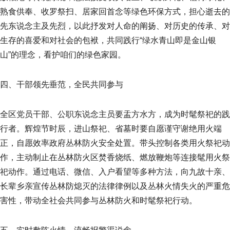
熟食供奉、收罗祭扫、居家回首念等绿色环保方式，担心逝去的
先东说念主及先烈，以此抒发对人命的阐扬、对历史的传承、对
生存的喜爱和对社会的包袱，共同践行“绿水青山即是金山银
山”的理念，看护咱们的绿色家园。
四、干部领先垂范，全民共同参与
全区党员干部、公职东说念主员要盂方水方，成为时髦祭祀的践
行者。辉煌节时辰，进山祭祀、省墓时要自愿谨守谢绝用火端
正，自愿效率政府丛林防火安全处置。带头控制各类用火祭祀动
作，主动制止在丛林防火区焚香烧纸、燃放鞭炮等连接髦用火祭
祀动作。通过电话、微信、入户看望等多种方法，向九故十亲、
长辈乡亲宣传丛林防熄灭的法律律例以及丛林火情失火的严重危
害性，带动全社会共同参与丛林防火和时髦祭祀行动。