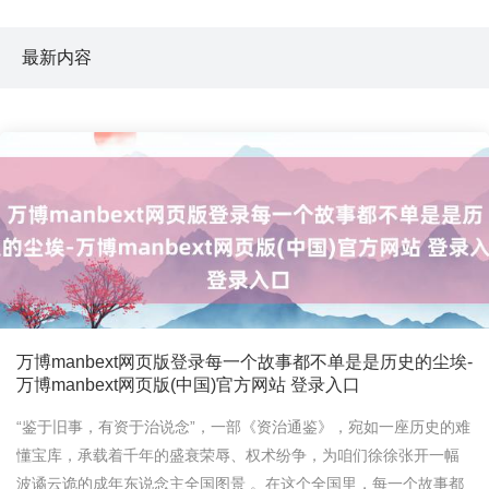
最新内容
万博manbext网页版登录每一个故事都不单是是历史的尘埃-
万博manbext网页版(中国)官方网站 登录入口
“鉴于旧事，有资于治说念”，一部《资治通鉴》，宛如一座历史的难
懂宝库，承载着千年的盛衰荣辱、权术纷争，为咱们徐徐张开一幅
波谲云诡的成年东说念主全国图景 。在这个全国里，每一个故事都