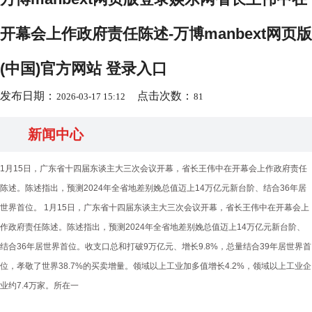
开幕会上作政府责任陈述-万博manbext网页版
(中国)官方网站 登录入口
发布日期：
点击次数：
2026-03-17 15:12
81
新闻中心
1月15日，广东省十四届东谈主大三次会议开幕，省长王伟中在开幕会上作政府责任
陈述。陈述指出，预测2024年全省地差别娩总值迈上14万亿元新台阶、结合36年居
世界首位。 1月15日，广东省十四届东谈主大三次会议开幕，省长王伟中在开幕会上
作政府责任陈述。陈述指出，预测2024年全省地差别娩总值迈上14万亿元新台阶、
结合36年居世界首位。收支口总和打破9万亿元、增长9.8%，总量结合39年居世界首
位，孝敬了世界38.7%的买卖增量。领域以上工业加多值增长4.2%，领域以上工业企
业约7.4万家。所在一